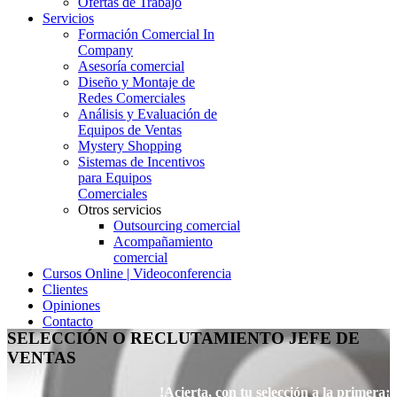
Ofertas de Trabajo
Servicios
Formación Comercial In
Company
Asesoría comercial
Diseño y Montaje de
Redes Comerciales
Análisis y Evaluación de
Equipos de Ventas
Mystery Shopping
Sistemas de Incentivos
para Equipos
Comerciales
Otros servicios
Outsourcing comercial
Acompañamiento
comercial
Cursos Online | Videoconferencia
Clientes
Opiniones
Contacto
SELECCIÓN O RECLUTAMIENTO JEFE DE
VENTAS
!Acierta, con tu selección a la primera¡