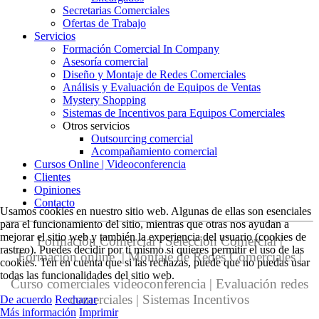
Secretarias Comerciales
Ofertas de Trabajo
Servicios
Formación Comercial In Company
Asesoría comercial
Diseño y Montaje de Redes Comerciales
Análisis y Evaluación de Equipos de Ventas
Mystery Shopping
Sistemas de Incentivos para Equipos Comerciales
Otros servicios
Outsourcing comercial
Acompañamiento comercial
Cursos Online | Videoconferencia
Clientes
Opiniones
Contacto
Usamos cookies en nuestro sitio web. Algunas de ellas son esenciales
para el funcionamiento del sitio, mientras que otras nos ayudan a
mejorar el sitio web y también la experiencia del usuario (cookies de
Formación Comercial | Selección Comercial |
rastreo). Puedes decidir por ti mismo si quieres permitir el uso de las
Formación online | Montaje de Redes Comerciales |
cookies. Ten en cuenta que si las rechazas, puede que no puedas usar
todas las funcionalidades del sitio web.
Curso comerciales videoconferencia | Evaluación redes
comerciales | Sistemas Incentivos
De acuerdo
Rechazar
Más información
Imprimir