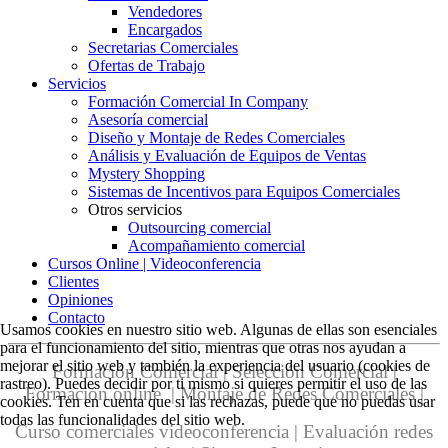
Vendedores
Encargados
Secretarias Comerciales
Ofertas de Trabajo
Servicios
Formación Comercial In Company
Asesoría comercial
Diseño y Montaje de Redes Comerciales
Análisis y Evaluación de Equipos de Ventas
Mystery Shopping
Sistemas de Incentivos para Equipos Comerciales
Otros servicios
Outsourcing comercial
Acompañamiento comercial
Cursos Online | Videoconferencia
Clientes
Opiniones
Contacto
Usamos cookies en nuestro sitio web. Algunas de ellas son esenciales
para el funcionamiento del sitio, mientras que otras nos ayudan a
mejorar el sitio web y también la experiencia del usuario (cookies de
Formación Comercial | Selección Comercial |
rastreo). Puedes decidir por ti mismo si quieres permitir el uso de las
Formación online | Montaje de Redes Comerciales |
cookies. Ten en cuenta que si las rechazas, puede que no puedas usar
todas las funcionalidades del sitio web.
Curso comerciales videoconferencia | Evaluación redes