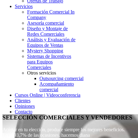
Ofertas de Trabajo
Servicios
Formación Comercial In
Company
Asesoría comercial
Diseño y Montaje de
Redes Comerciales
Análisis y Evaluación de
Equipos de Ventas
Mystery Shopping
Sistemas de Incentivos
para Equipos
Comerciales
Otros servicios
Outsourcing comercial
Acompañamiento
comercial
Cursos Online | Videoconferencia
Clientes
Opiniones
Contacto
SELECCIÓN COMERCIALES Y VENDEDORES
Acertar en tu elección, produce siempre los mejores beneficios.
En el 93,7% de las ocasiones, hacemos diana