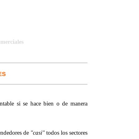
merciales
ES
table si se hace bien o de manera
endedores de
"casi"
todos los sectores